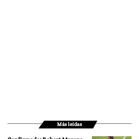
Más leídas