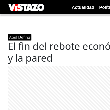
Actualidad
Polít
Abel Defina
El fin del rebote econ
y la pared