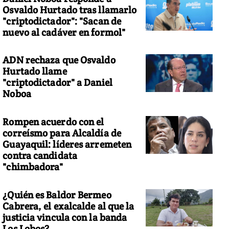
Osvaldo Hurtado tras llamarlo
"criptodictador": "Sacan de
nuevo al cadáver en formol"
ADN rechaza que Osvaldo
Hurtado llame
"criptodictador" a Daniel
Noboa
Rompen acuerdo con el
correísmo para Alcaldía de
Guayaquil: líderes arremeten
contra candidata
"chimbadora"
¿Quién es Baldor Bermeo
Cabrera, el exalcalde al que la
justicia vincula con la banda
Los Lobos?