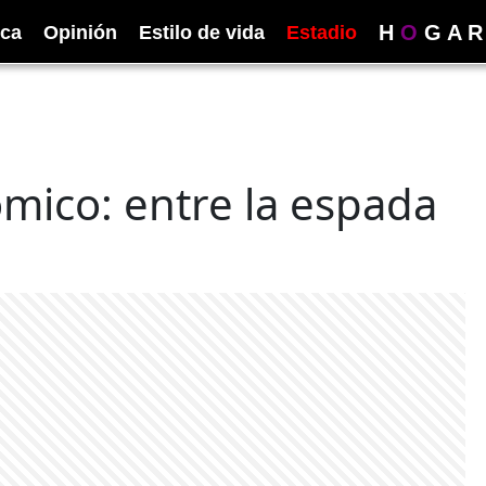
H
O
G
A
R
ica
Opinión
Estilo de vida
Estadio
ómico: entre la espada