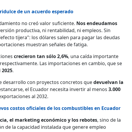
gridulce de un acuerdo esperado
udamiento no creó valor suficiente.
Nos endeudamos
nversión productiva, ni rentabilidad, ni empleos. Sin
fecto tijera": los dólares salen para pagar las deudas
portaciones muestran señales de fatiga.
ciones
crecieron tan sólo
2,6%
, una caída importante
5, respectivamente. Las importaciones en cambio, que se
l 2025
.
de desarrollo con proyectos concretos que
devuelvan la
stancarse, el Ecuador necesita invertir al menos
3.000
exportaciones al 2032.
evos costos oficiales de los combustibles en Ecuador
rcia, el marketing económico y los rebotes
, sino de la
ión de la capacidad instalada que genere empleo