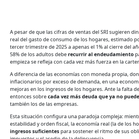
A pesar de que las cifras de ventas del SRI sugieren dina
real del gasto de consumo de los hogares, estimado po
tercer trimestre de 2025 a apenas el 1% al cierre del a
58% de los adultos debe
recurrir al endeudamiento
pa
empieza se refleja con cada vez más fuerza en la carter
A diferencia de las economías con moneda propia, dond
inflacionarios por exceso de demanda, en una econom
mejoras en los ingresos de los hogares. Ante la falta de 
entonces sobre
cada vez más deuda que ya no pued
también los de las empresas.
Esta situación configura una paradoja compleja: mient
estabilidad y orden fiscal, la economía real (la de los 
ingresos suficientes
para sostener el ritmo de sus oblig
impuestos y el asedio de la delincuencia.