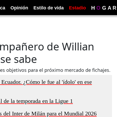
H
O
G
A
R
ica
Opinión
Estilo de vida
Estadio
compañero de Willian
 se sabe
ales objetivos para el próximo mercado de fichajes.
 Ecuador. ¿Cómo le fue al 'ídolo' en ese
al de la temporada en la Ligue 1
s del Inter de Milán para el Mundial 2026