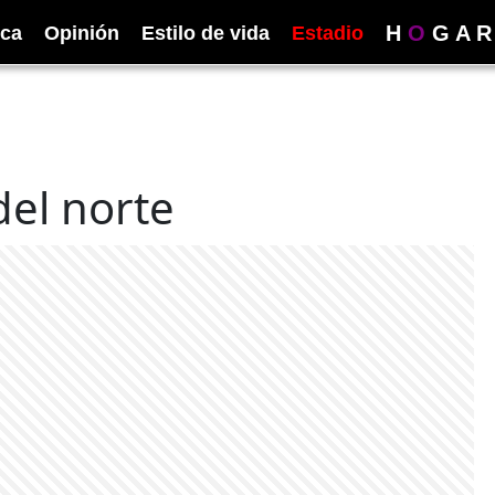
H
O
G
A
R
ica
Opinión
Estilo de vida
Estadio
del norte