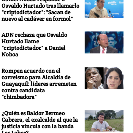
Osvaldo Hurtado tras llamarlo
"criptodictador": "Sacan de
nuevo al cadáver en formol"
ADN rechaza que Osvaldo
Hurtado llame
"criptodictador" a Daniel
Noboa
Rompen acuerdo con el
correísmo para Alcaldía de
Guayaquil: líderes arremeten
contra candidata
"chimbadora"
¿Quién es Baldor Bermeo
Cabrera, el exalcalde al que la
justicia vincula con la banda
Los Lobos?