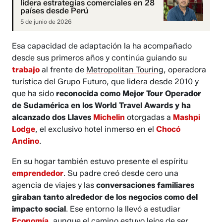
lidera estrategias comerciales en 28
países desde Perú
5 de junio de 2026
Esa capacidad de adaptación la ha acompañado
desde sus primeros años y continúa guiando su
trabajo
al frente de
Metropolitan Touring
, operadora
turística del Grupo Futuro, que lidera desde 2010 y
que ha sido
reconocida como Mejor Tour Operador
de Sudamérica en los World Travel Awards y ha
alcanzado dos Llaves
Michelin
otorgadas a
Mashpi
Lodge
, el exclusivo hotel inmerso en el
Chocó
Andino
.
En su hogar también estuvo presente el espíritu
emprendedor
. Su padre creó desde cero una
agencia de viajes y las
conversaciones familiares
giraban tanto alrededor de los negocios como del
impacto social
. Ese entorno la llevó a estudiar
Economía
, aunque el camino estuvo lejos de ser