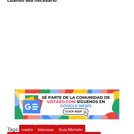
cuando sea necesario
.
Tags:
madre
lideresas
Guía Michelin