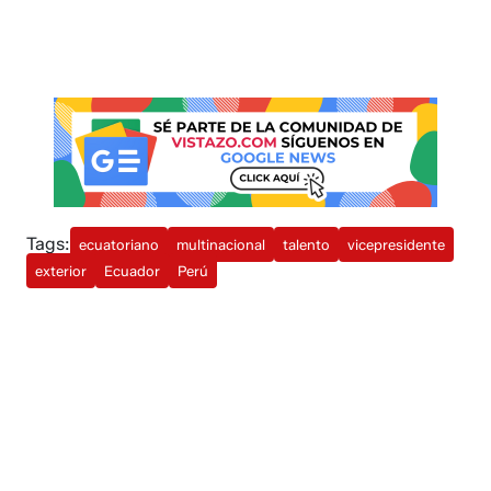
Tags:
ecuatoriano
multinacional
talento
vicepresidente
exterior
Ecuador
Perú