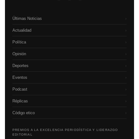
Últimas Noticias
›
Actualidad
›
Política
›
Opinión
›
Deportes
›
Eventos
›
Podcast
›
Réplicas
›
Código etico
›
PREMIOS A LA EXCELENCIA PERIODÍSTICA Y LIDERAZGO
EDITORIAL