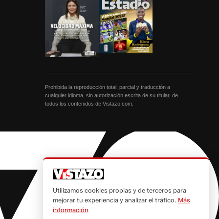
Prohibida la reproducción total, parcial y traducción a
cualquier idioma, sin autorización escrita de su titular, de
todos los contenidos de Vistazo.com.
Utilizamos cookies propias y de terceros para
mejorar tu experiencia y analizar el tráfico.
Más
información