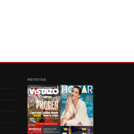
REVISTAS
›
›
›
›