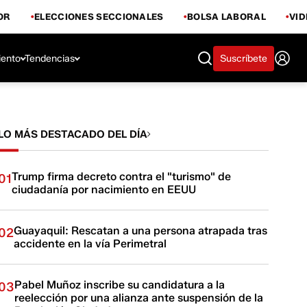
OR
ELECCIONES SECCIONALES
BOLSA LABORAL
VI
iento
Tendencias
Suscríbete
LO MÁS DESTACADO DEL DÍA
Trump firma decreto contra el "turismo" de
01
ciudadanía por nacimiento en EEUU
Guayaquil: Rescatan a una persona atrapada tras
02
accidente en la vía Perimetral
Pabel Muñoz inscribe su candidatura a la
03
reelección por una alianza ante suspensión de la