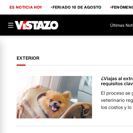
ES NOTICIA HOY
FERIADO 10 DE AGOSTO
FENÓMENO
Últimas Not
EXTERIOR
¿Viajas al ext
requisitos cla
El proceso se 
veterinario re
los costos y l