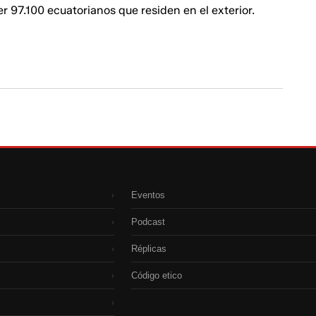
 97.100 ecuatorianos que residen en el exterior.
Eventos
›
Podcast
›
Réplicas
›
Código etico
›
›