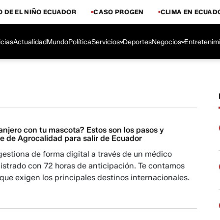
 DE EL NIÑO ECUADOR
CASO PROGEN
CLIMA EN ECUAD
icias
Actualidad
Mundo
Política
Servicios
Deportes
Negocios
Entretenim
ranjero con tu mascota? Estos son los pasos y
ve de Agrocalidad para salir de Ecuador
gestiona de forma digital a través de un médico
gistrado con 72 horas de anticipación. Te contamos
o que exigen los principales destinos internacionales.