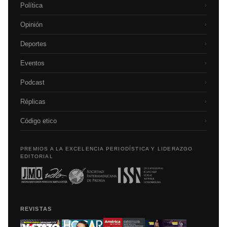
Política
›
Opinión
›
Deportes
›
Eventos
›
Podcast
›
Réplicas
›
Código etico
›
PREMIOS A LA EXCELENCIA PERIODÍSTICA Y LIDERAZGO
EDITORIAL
REVISTAS