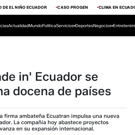
 DE EL NIÑO ECUADOR
CASO PROGEN
CLIMA EN ECUAD
icias
Actualidad
Mundo
Política
Servicios
Deportes
Negocios
Entretenim
de in' Ecuador se
na docena de países
 la firma ambateña Ecuatran impulsa una nueva
uador. La compañía hoy abastece proyectos
avanza en su expansión internacional.