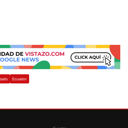
lzado
Ecuador