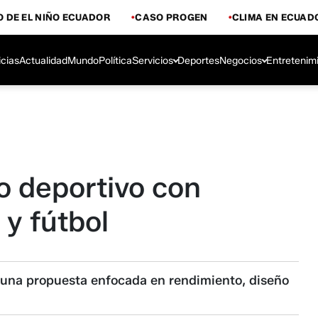
 DE EL NIÑO ECUADOR
CASO PROGEN
CLIMA EN ECUAD
icias
Actualidad
Mundo
Política
Servicios
Deportes
Negocios
Entretenim
o deportivo con
 y fútbol
 una propuesta enfocada en rendimiento, diseño