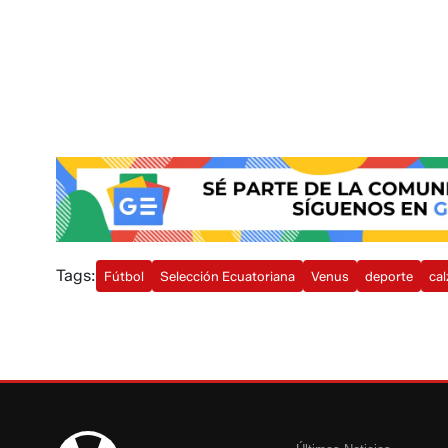
Tags:
Fútbol
Selección Ecuatoriana
Venus
deporte
ca