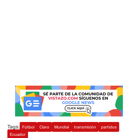
Tags:
Fútbol
Claro
Mundial
transmisión
partidos
Ecuador