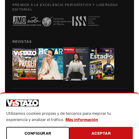
PREMIOS A LA EXCELENCIA PERIODÍSTICA Y LIDERAZGO
EDITORIAL
REVISTAS
Prohibida la reproducción total, parcial y traducción a cualquier idioma, sin
autorización escrita de su titular, de todos los contenidos de Vistazo.com.
Utilizamos cookies propias y de terceros para mejorar tu
experiencia y analizar el tráfico.
Más información
CONFIGURAR
ACEPTAR