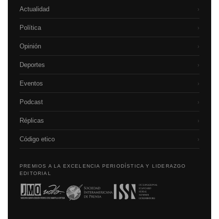
Actualidad
›
Política
›
Opinión
›
Deportes
›
Eventos
›
Podcast
›
Réplicas
›
Código etico
›
PREMIOS A LA EXCELENCIA PERIODÍSTICA Y LIDERAZGO
EDITORIAL