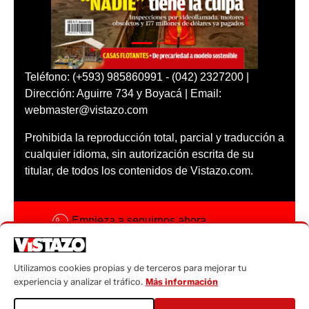
Teléfono: (+593) 985860991 - (042) 2327200 |
Dirección: Aguirre 734 y Boyacá | Email:
webmaster@vistazo.com
Prohibida la reproducción total, parcial y traducción a
cualquier idioma, sin autorización escrita de su
titular, de todos los contenidos de Vistazo.com.
Empieza a seguirnos ahora
Activar notificaciones
Utilizamos cookies propias y de terceros para mejorar tu
Código ética
experiencia y analizar el tráfico.
Más información
Sugerencias a: