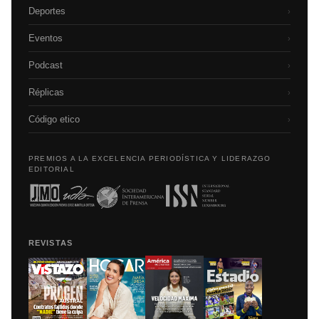
Deportes
›
Eventos
›
Podcast
›
Réplicas
›
Código etico
›
PREMIOS A LA EXCELENCIA PERIODÍSTICA Y LIDERAZGO
EDITORIAL
REVISTAS