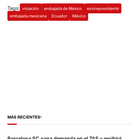
Tags:
violación
embajada de México
exvicepresidente
embajada mexicana
Ecuador
México
MÁS RECIENTES
Barcelona SC gana demanda en el TAS y recibirá