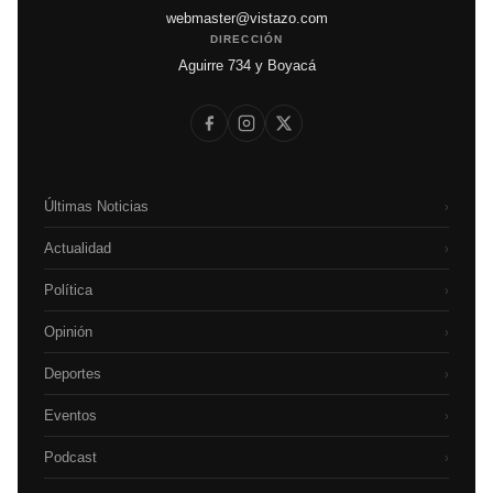
webmaster@vistazo.com
DIRECCIÓN
Aguirre 734 y Boyacá
Últimas Noticias
›
Actualidad
›
Política
›
Opinión
›
Deportes
›
Eventos
›
Podcast
›