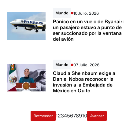
Mundo
10 Julio, 2026
Pánico en un vuelo de Ryanair:
un pasajero estuvo a punto de
ser succionado por la ventana
del avión
Mundo
07 Julio, 2026
Claudia Sheinbaum exige a
Daniel Noboa reconocer la
invasión a la Embajada de
México en Quito
1
2
3
4
5
6
7
8
9
10
Retroceder
Avanzar