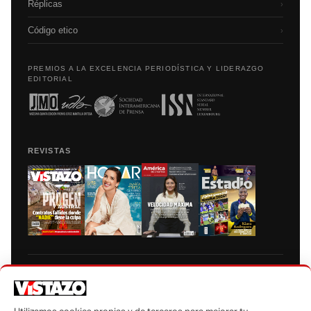
Réplicas
›
Código etico
›
PREMIOS A LA EXCELENCIA PERIODÍSTICA Y LIDERAZGO
EDITORIAL
REVISTAS
Prohibida la reproducción total, parcial y traducción a cualquier idioma, sin
autorización escrita de su titular, de todos los contenidos de Vistazo.com.