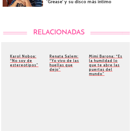
'Grease' y su disco más íntimo
Karol Noboa:
Renata Salem:
Mimi Barona: “Es
“No soy de
“Yo vivo de las
la humildad lo
estereotipos”
huellas que
que te abre las
dejo”
puertas del
mundo”