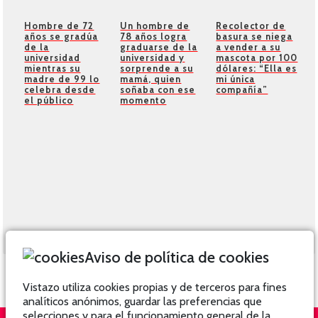
Hombre de 72
Un hombre de
Recolector de
años se gradúa
78 años logra
basura se niega
de la
graduarse de la
a vender a su
universidad
universidad y
mascota por 100
mientras su
sorprende a su
dólares: “Ella es
madre de 99 lo
mamá, quien
mi única
celebra desde
soñaba con ese
compañía”
el público
momento
Aviso de política de cookies
Vistazo utiliza cookies propias y de terceros para fines
analíticos anónimos, guardar las preferencias que
selecciones y para el funcionamiento general de la