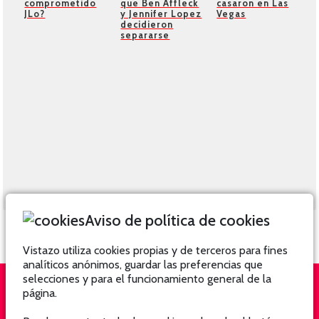
comprometido
que Ben Affleck
casaron en Las
JLo?
y Jennifer Lopez
Vegas
decidieron
separarse
Aviso de política de cookies
Vistazo utiliza cookies propias y de terceros para fines
analíticos anónimos, guardar las preferencias que
selecciones y para el funcionamiento general de la
página.
QUIÉNES SOMOS
SUSCRÍBETE