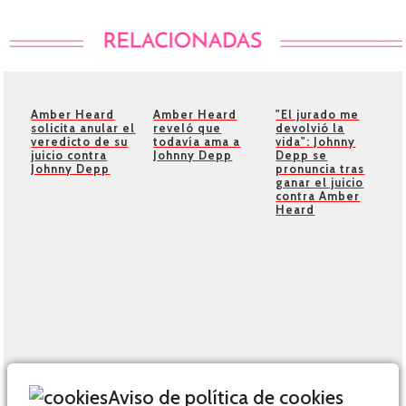
Amber Heard
Amber Heard
"El jurado me
solicita anular el
reveló que
devolvió la
veredicto de su
todavía ama a
vida": Johnny
juicio contra
Johnny Depp
Depp se
Johnny Depp
pronuncia tras
ganar el juicio
contra Amber
Heard
Aviso de política de cookies