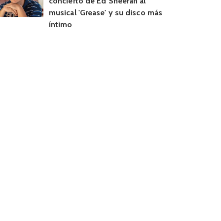
concierto de Ed Sheeran al
musical 'Grease' y su disco más
íntimo