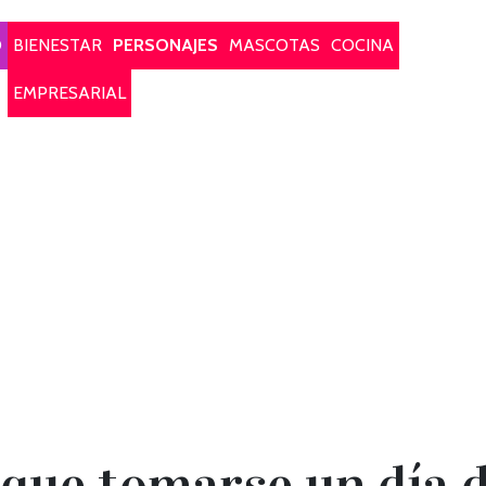
O
BIENESTAR
PERSONAJES
MASCOTAS
COCINA
EMPRESARIAL
 que tomarse un día d