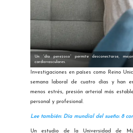
Un “día perezoso” permite desconectarse, mejo
cardiovasculares.
Investigaciones en países como Reino Uni
semana laboral de cuatro días y han e
menos estrés, presión arterial más establ
personal y profesional.
Lee también: Día mundial del sueño: 8 co
Un estudio de la Universidad de Mün