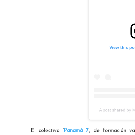
View this po
A post shared by 
El colectivo '
Panamá 7
', de formación va