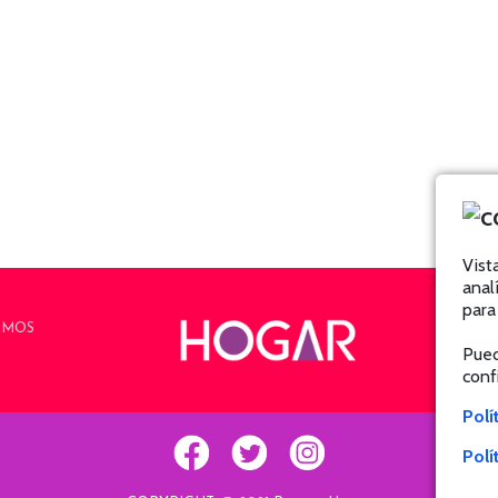
Vist
anal
para
OMOS
Pued
conf
Polí
Polí