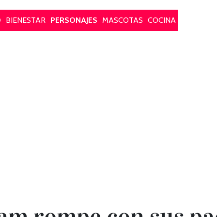
O
BIENESTAR
PERSONAJES
MASCOTAS
COCINA
am rompe con sus pad