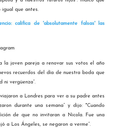
posa y a nuestros futuros hijos”. Indicó que
 igual que antes.
encio: califica de 'absolutamente falsas' las
tagram
 a la joven pareja a renovar sus votos el año
nuevos recuerdos del día de nuestra boda que
d ni vergüenza”.
viajaron a Londres para ver a su padre antes
zaron durante una semana” y dijo: "Cuando
ición de que no invitaran a Nicola. Fue una
ajó a Los Ángeles, se negaron a verme”.