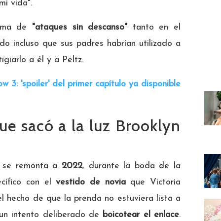
i vida".
ctima de
"ataques sin descanso"
tanto en el
do incluso que sus padres habrían utilizado a
giarlo a él y a Peltz.
 3: 'spoiler' del primer capítulo ya disponible
que sacó a la luz Brooklyn
a se remonta a
2022
, durante la boda de la
ecífico con el
vestido de novia
que Victoria
l hecho de que la prenda no estuviera lista a
o un intento deliberado de
boicotear el enlace
.