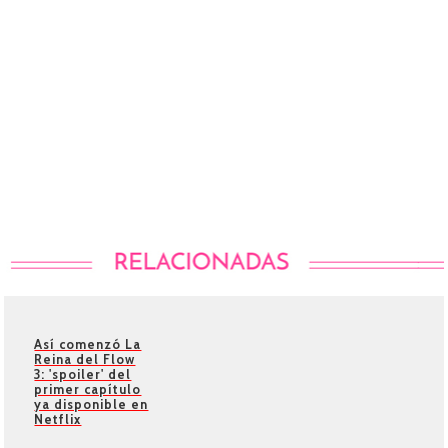
Así comenzó La
Reina del Flow
3: 'spoiler' del
primer capítulo
ya disponible en
Netflix