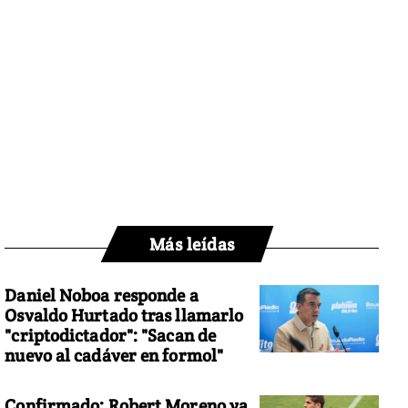
Más leídas
Daniel Noboa responde a
Osvaldo Hurtado tras llamarlo
"criptodictador": "Sacan de
nuevo al cadáver en formol"
Confirmado: Robert Moreno ya