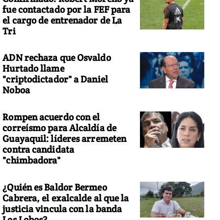
fue contactado por la FEF para
el cargo de entrenador de La
Tri
ADN rechaza que Osvaldo
a jornada de fe en la nueva casa del Cristo del Consuelo
Hurtado llame
"criptodictador" a Daniel
Noboa
Rompen acuerdo con el
correísmo para Alcaldía de
Guayaquil: líderes arremeten
contra candidata
"chimbadora"
¿Quién es Baldor Bermeo
Cabrera, el exalcalde al que la
justicia vincula con la banda
Los Lobos?