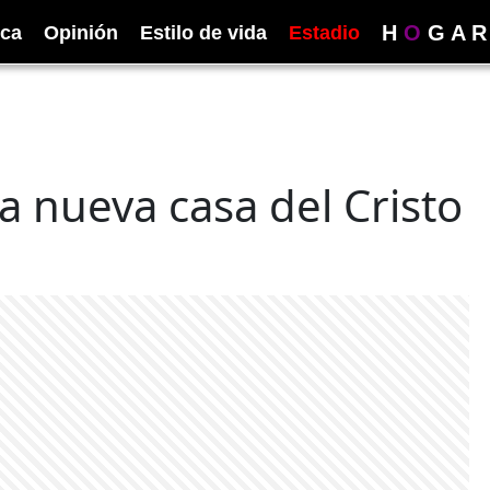
H
O
G
A
R
ica
Opinión
Estilo de vida
Estadio
a nueva casa del Cristo