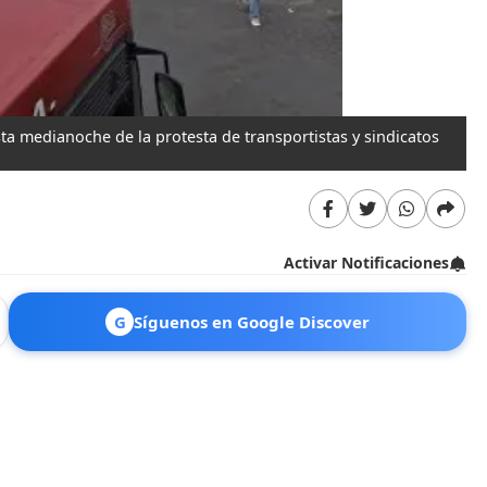
sta medianoche de la protesta de transportistas y sindicatos
Un
Activar Notificaciones
G
Síguenos en Google Discover