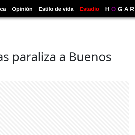
H
O
G
A
R
ica
Opinión
Estilo de vida
Estadio
s paraliza a Buenos