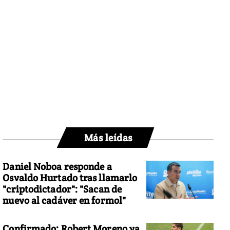
Más leídas
Daniel Noboa responde a
Osvaldo Hurtado tras llamarlo
"criptodictador": "Sacan de
nuevo al cadáver en formol"
Confirmado: Robert Moreno ya