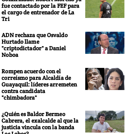
fue contactado por la FEF para
el cargo de entrenador de La
Tri
ADN rechaza que Osvaldo
a huelga de 24 horas paraliza a Buenos Aires
Hurtado llame
"criptodictador" a Daniel
Noboa
Rompen acuerdo con el
correísmo para Alcaldía de
Guayaquil: líderes arremeten
contra candidata
"chimbadora"
¿Quién es Baldor Bermeo
Cabrera, el exalcalde al que la
justicia vincula con la banda
Los Lobos?