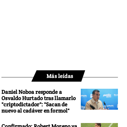
Más leídas
Daniel Noboa responde a
Osvaldo Hurtado tras llamarlo
"criptodictador": "Sacan de
nuevo al cadáver en formol"
Confirmado: Robert Moreno ya