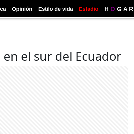
H
O
G
A
R
ica
Opinión
Estilo de vida
Estadio
 en el sur del Ecuador