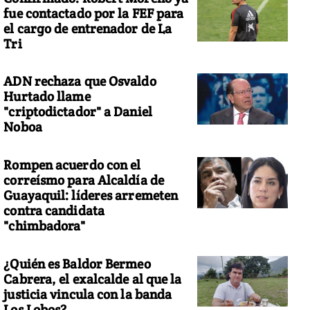
fue contactado por la FEF para
el cargo de entrenador de La
Tri
 bosque petrificado en el sur del Ecuador
ADN rechaza que Osvaldo
Hurtado llame
"criptodictador" a Daniel
Noboa
Rompen acuerdo con el
correísmo para Alcaldía de
Guayaquil: líderes arremeten
contra candidata
"chimbadora"
¿Quién es Baldor Bermeo
Cabrera, el exalcalde al que la
justicia vincula con la banda
Los Lobos?