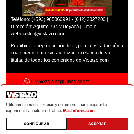
Teléfono: (+593) 985860991 - (042) 2327200 |
Dirección: Aguirre 734 y Boyacá | Email:
webmaster@vistazo.com
Prohibida la reproducción total, parcial y traducción a
cualquier idioma, sin autorización escrita de su
titular, de todos los contenidos de Vistazo.com.
Empieza a seguirnos ahora
Activar notificaciones
Código ética
Utilizamos cookies propias y de terceros para mejorar tu
experiencia y analizar el tráfico.
Más información
Sugerencias a:
sugerencias@vistazo.com
CONFIGURAR
ACEPTAR