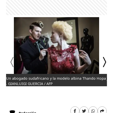
Un abogado sudafricano y la modelo albina Thando Hopa
Jue
. GIANLUIGI GUERCIA / AFP
zon
y A