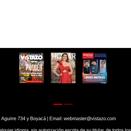
 Aguirre 734 y Boyacá | Email:
webmaster@vistazo.com
alquier idioma, sin autorización escrita de su titular, de todos l