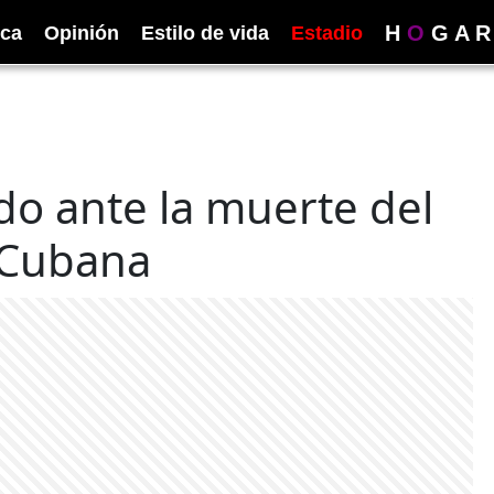
H
O
G
A
R
ica
Opinión
Estilo de vida
Estadio
o ante la muerte del
n Cubana