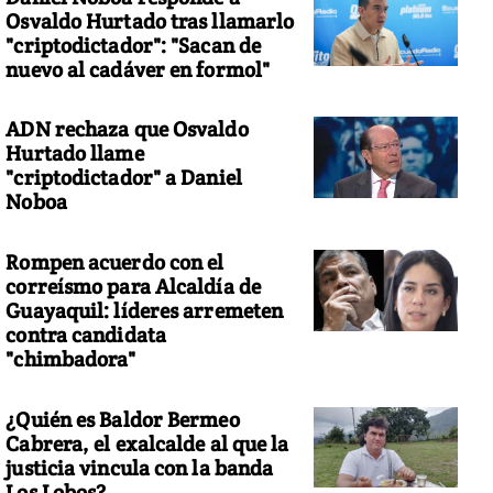
Osvaldo Hurtado tras llamarlo
"criptodictador": "Sacan de
nuevo al cadáver en formol"
ADN rechaza que Osvaldo
n flores y mensajes
Hurtado llame
"criptodictador" a Daniel
Noboa
Rompen acuerdo con el
correísmo para Alcaldía de
Guayaquil: líderes arremeten
contra candidata
"chimbadora"
¿Quién es Baldor Bermeo
Cabrera, el exalcalde al que la
justicia vincula con la banda
Los Lobos?