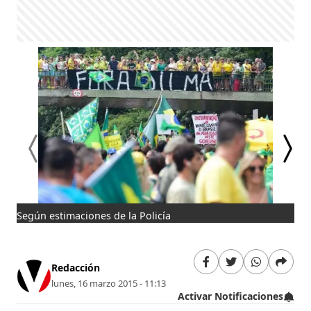
Según estimaciones de la Policía
La 
Ave
Redacción
lunes, 16 marzo 2015 - 11:13
Activar Notificaciones