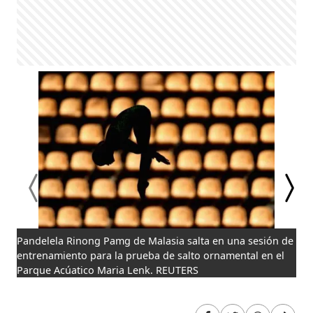
Pandelela Rinong Pamg de Malasia salta en una sesión de
Som
entrenamiento para la prueba de salto ornamental en el
ron
Parque Acúatico Maria Lenk. REUTERS