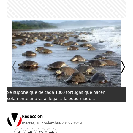
Se supone que de cada 1000 tortugas que nacen
Las
solamente una va a llegar a la edad madura
más
Redacción
martes, 10 noviembre 2015 - 05:19