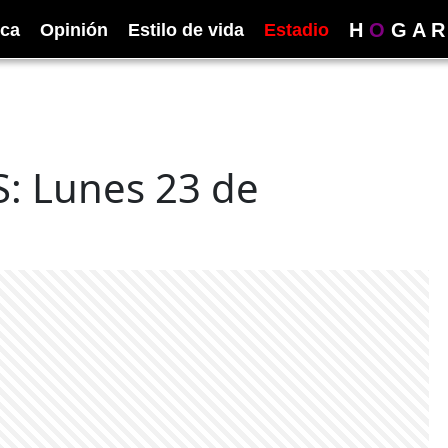
H
O
G
A
R
ica
Opinión
Estilo de vida
Estadio
 Lunes 23 de