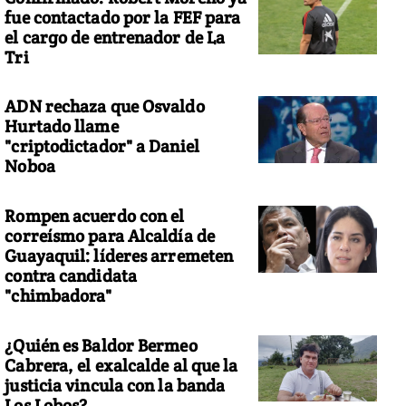
fue contactado por la FEF para
el cargo de entrenador de La
Tri
ADN rechaza que Osvaldo
 tren viaja a través de las colinas cubiertas de nieve después de l
Hurtado llame
"criptodictador" a Daniel
Noboa
Rompen acuerdo con el
correísmo para Alcaldía de
Guayaquil: líderes arremeten
contra candidata
"chimbadora"
¿Quién es Baldor Bermeo
Cabrera, el exalcalde al que la
justicia vincula con la banda
Los Lobos?