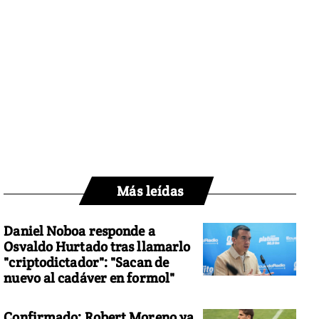
Más leídas
Daniel Noboa responde a
Osvaldo Hurtado tras llamarlo
"criptodictador": "Sacan de
nuevo al cadáver en formol"
Confirmado: Robert Moreno ya