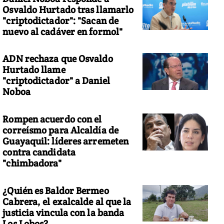
Osvaldo Hurtado tras llamarlo
"criptodictador": "Sacan de
nuevo al cadáver en formol"
ADN rechaza que Osvaldo
CUADOR
Hurtado llame
"criptodictador" a Daniel
Noboa
Rompen acuerdo con el
correísmo para Alcaldía de
Guayaquil: líderes arremeten
contra candidata
"chimbadora"
¿Quién es Baldor Bermeo
Cabrera, el exalcalde al que la
justicia vincula con la banda
Los Lobos?