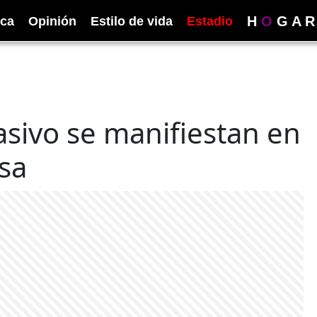
H
O
G
A
R
ica
Opinión
Estilo de vida
Estadio
pasivo se manifiestan en
nsa