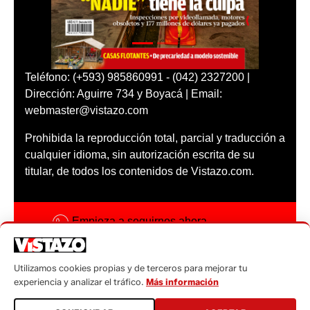
Teléfono: (+593) 985860991 - (042) 2327200 |
Dirección: Aguirre 734 y Boyacá | Email:
webmaster@vistazo.com
Prohibida la reproducción total, parcial y traducción a
cualquier idioma, sin autorización escrita de su
titular, de todos los contenidos de Vistazo.com.
Empieza a seguirnos ahora
Activar notificaciones
Utilizamos cookies propias y de terceros para mejorar tu
Código ética
experiencia y analizar el tráfico.
Más información
Sugerencias a: