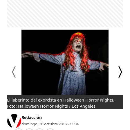
El laberinto del exorcista en Halloween Horror Nights.
Bad
Foto: Halloween Horror Nights / Los Angeles
Acr
Redacción
domingo, 30 octubre 2016 - 11:34