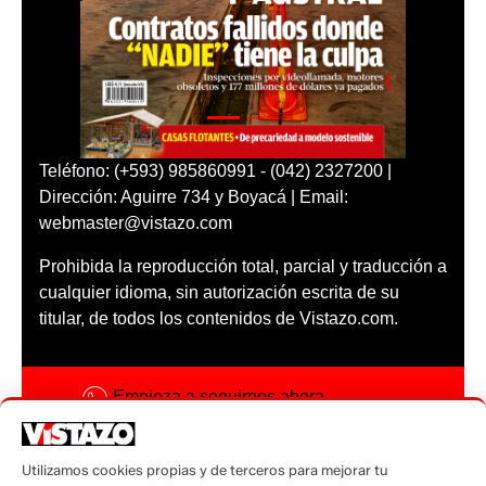
Teléfono: (+593) 985860991 - (042) 2327200 |
Dirección: Aguirre 734 y Boyacá | Email:
webmaster@vistazo.com
Prohibida la reproducción total, parcial y traducción a
cualquier idioma, sin autorización escrita de su
titular, de todos los contenidos de Vistazo.com.
Empieza a seguirnos ahora
Activar notificaciones
Utilizamos cookies propias y de terceros para mejorar tu
Código ética