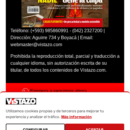
Teléfono: (+593) 985860991 - (042) 2327200 |
Dirección: Aguirre 734 y Boyacá | Email:
webmaster@vistazo.com
Prohibida la reproducción total, parcial y traducción a
cualquier idioma, sin autorización escrita de su
titular, de todos los contenidos de Vistazo.com.
Empieza a seguirnos ahora
Activar notificaciones
Utilizamos cookies propias y de terceros para mejorar tu
Código ética
experiencia y analizar el tráfico.
Más información
Sugerencias a:
CONFIGURAR
ACEPTAR