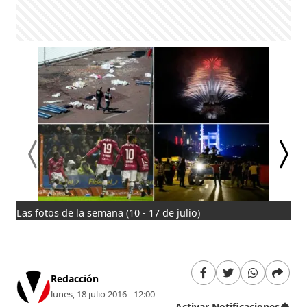
Las fotos de la semana (10 - 17 de julio)
Avi
ban
Cam
Redacción
lunes, 18 julio 2016 - 12:00
Activar Notificaciones