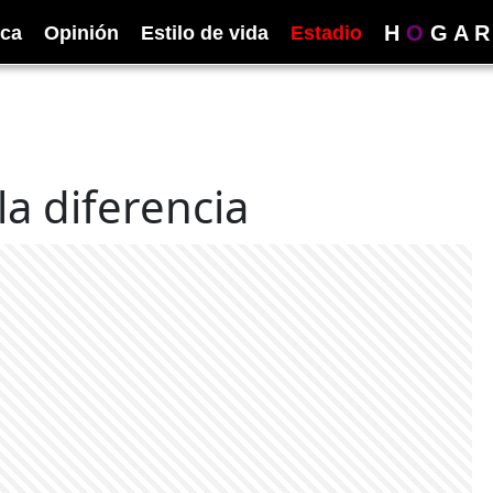
H
O
G
A
R
ica
Opinión
Estilo de vida
Estadio
a diferencia