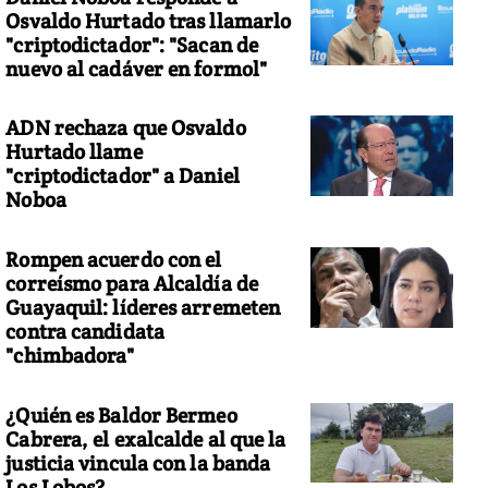
Osvaldo Hurtado tras llamarlo
"criptodictador": "Sacan de
nuevo al cadáver en formol"
-JOIN CHAIR – Peter Donders
ADN rechaza que Osvaldo
Hurtado llame
"criptodictador" a Daniel
Noboa
Rompen acuerdo con el
correísmo para Alcaldía de
Guayaquil: líderes arremeten
contra candidata
"chimbadora"
¿Quién es Baldor Bermeo
Cabrera, el exalcalde al que la
justicia vincula con la banda
Los Lobos?