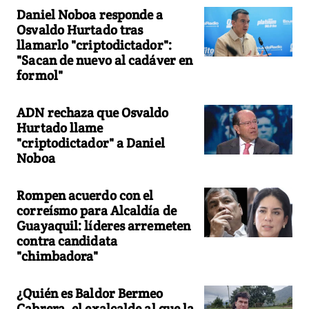
Daniel Noboa responde a
Osvaldo Hurtado tras
llamarlo "criptodictador":
"Sacan de nuevo al cadáver en
formol"
ADN rechaza que Osvaldo
Hurtado llame
"criptodictador" a Daniel
Noboa
Rompen acuerdo con el
correísmo para Alcaldía de
Guayaquil: líderes arremeten
contra candidata
"chimbadora"
¿Quién es Baldor Bermeo
Cabrera, el exalcalde al que la