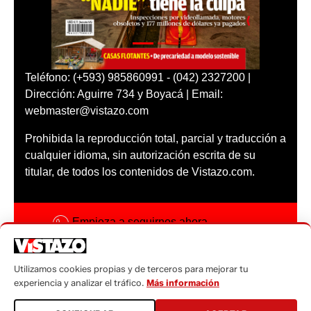
Teléfono: (+593) 985860991 - (042) 2327200 |
Dirección: Aguirre 734 y Boyacá | Email:
webmaster@vistazo.com
Prohibida la reproducción total, parcial y traducción a
cualquier idioma, sin autorización escrita de su
titular, de todos los contenidos de Vistazo.com.
Empieza a seguirnos ahora
Activar notificaciones
Utilizamos cookies propias y de terceros para mejorar tu
Código ética
experiencia y analizar el tráfico.
Más información
Sugerencias a: