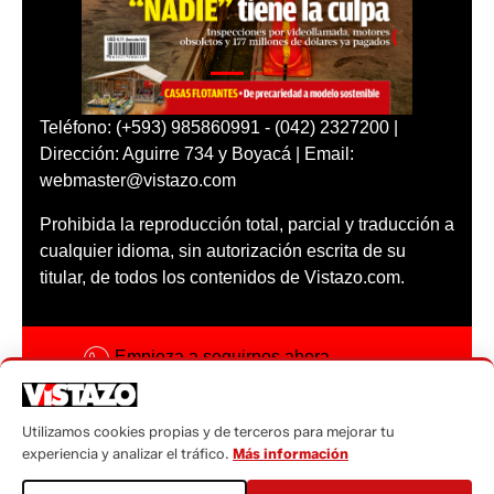
Teléfono: (+593) 985860991 - (042) 2327200 |
Dirección: Aguirre 734 y Boyacá | Email:
webmaster@vistazo.com
Prohibida la reproducción total, parcial y traducción a
cualquier idioma, sin autorización escrita de su
titular, de todos los contenidos de Vistazo.com.
Empieza a seguirnos ahora
Activar notificaciones
Utilizamos cookies propias y de terceros para mejorar tu
Código ética
experiencia y analizar el tráfico.
Más información
Sugerencias a: