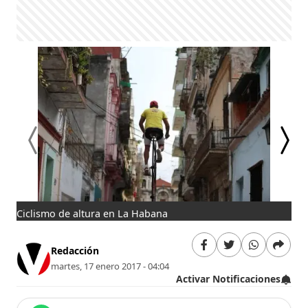
Ciclismo de altura en La Habana
Cic
Redacción
martes, 17 enero 2017 - 04:04
Activar Notificaciones