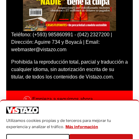
Teléfono: (+593) 985860991 - (042) 2327200 |
Dirección: Aguirre 734 y Boyacá | Email:
webmaster@vistazo.com
Prohibida la reproducción total, parcial y traducción a
cualquier idioma, sin autorización escrita de su
titular, de todos los contenidos de Vistazo.com.
Empieza a seguirnos ahora
Activar notificaciones
Utilizamos cookies propias y de terceros para mejorar tu
Código ética
experiencia y analizar el tráfico.
Más información
Sugerencias a: