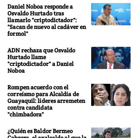
Daniel Noboa responde a
Osvaldo Hurtado tras
llamarlo "criptodictador":
"Sacan de nuevo al cadáver en
formol"
ADN rechaza que Osvaldo
Hurtado llame
"criptodictador" a Daniel
Noboa
Rompen acuerdo con el
correísmo para Alcaldía de
Guayaquil: líderes arremeten
contra candidata
"chimbadora"
¿Quién es Baldor Bermeo
Cabrera, el exalcalde al que la