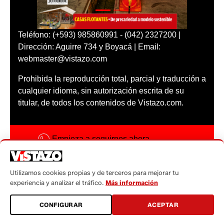
Teléfono: (+593) 985860991 - (042) 2327200 |
Dirección: Aguirre 734 y Boyacá | Email:
webmaster@vistazo.com
Prohibida la reproducción total, parcial y traducción a
cualquier idioma, sin autorización escrita de su
titular, de todos los contenidos de Vistazo.com.
Empieza a seguirnos ahora
Activar notificaciones
Utilizamos cookies propias y de terceros para mejorar tu
Código ética
experiencia y analizar el tráfico.
Más información
Sugerencias a:
CONFIGURAR
ACEPTAR
sugerencias@vistazo.com