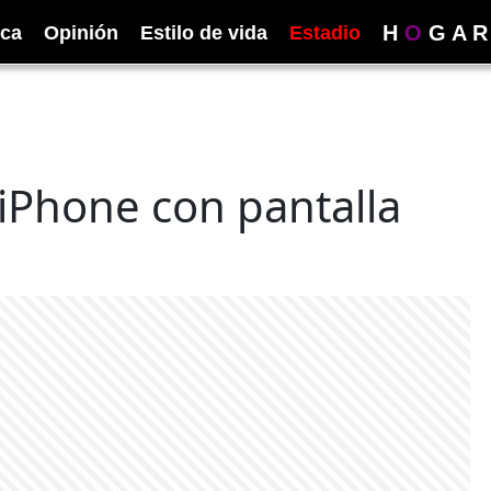
H
O
G
A
R
ica
Opinión
Estilo de vida
Estadio
iPhone con pantalla