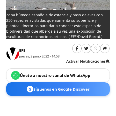
Zona húmeda española de estancia y paso de aves con
250 especies avistadas que aumenta su superficie y
plantea itinerarios para dar a conocer este espacio de
biodiversidad que alberga a su vez una exposición de
esculturas de reconocidos artistas.
( EFE/David Borrat.)
EFE
jueves, 2 junio 2022 - 14:58
Activar Notificaciones
Únete a nuestro canal de WhatsApp
G
Síguenos en Google Discover