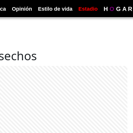
H
O
G
A
R
ica
Opinión
Estilo de vida
Estadio
esechos