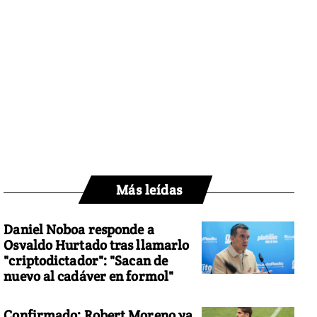
Más leídas
Daniel Noboa responde a
Osvaldo Hurtado tras llamarlo
"criptodictador": "Sacan de
nuevo al cadáver en formol"
Confirmado: Robert Moreno ya