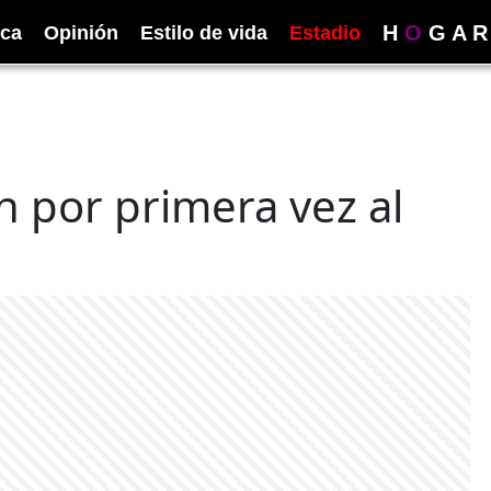
H
O
G
A
R
ica
Opinión
Estilo de vida
Estadio
n por primera vez al