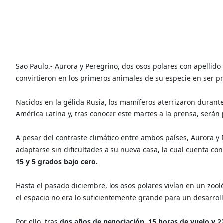
Sao Paulo.- Aurora y Peregrino, dos osos polares con apellid
convirtieron en los primeros animales de su especie en ser pr
Nacidos en la gélida Rusia, los mamíferos aterrizaron durante
América Latina y, tras conocer este martes a la prensa, serán
A pesar del contraste climático entre ambos países, Aurora y 
adaptarse sin dificultades a su nueva casa, la cual cuenta c
15 y 5 grados bajo cero.
Hasta el pasado diciembre, los osos polares vivían en un zool
el espacio no era lo suficientemente grande para un desarrol
Por ello, tras
dos años de negociación, 15 horas de vuelo y 2