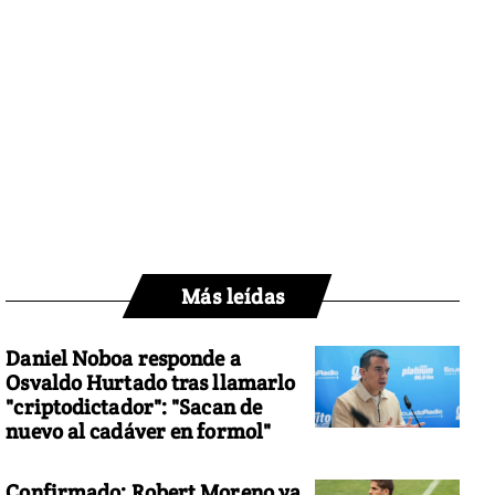
Más leídas
Daniel Noboa responde a
Osvaldo Hurtado tras llamarlo
"criptodictador": "Sacan de
nuevo al cadáver en formol"
Confirmado: Robert Moreno ya